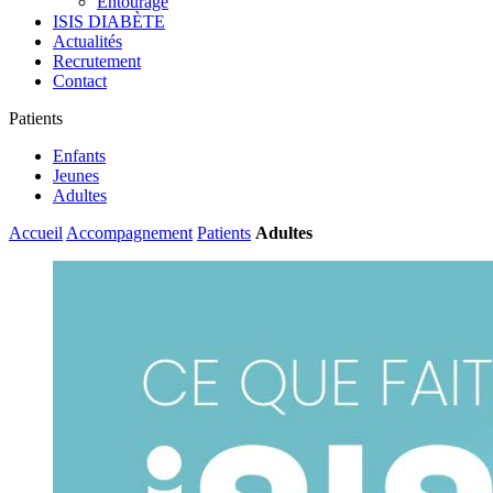
Entourage
ISIS DIABÈTE
Actualités
Recrutement
Contact
Patients
Enfants
Jeunes
Adultes
Accueil
Accompagnement
Patients
Adultes